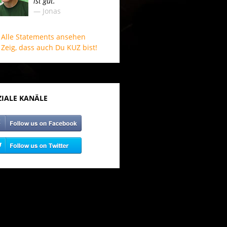
ist gut.“
— Jonas
Alle Statements ansehen
Zeig, dass auch Du KUZ bist!
ZIALE KANÄLE