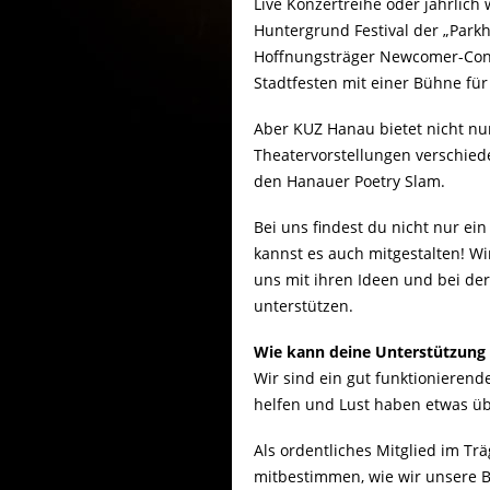
Live Konzertreihe oder jährlic
Huntergrund Festival der „Park
Hoffnungsträger Newcomer-Cont
Stadtfesten mit einer Bühne für
Aber KUZ Hanau bietet nicht nu
Theatervorstellungen verschie
den Hanauer Poetry Slam.
Bei uns findest du nicht nur e
kannst es auch mitgestalten! W
uns mit ihren Ideen und bei d
unterstützen.
Wie kann deine Unterstützung
Wir sind ein gut funktionieren
helfen und Lust haben etwas üb
Als ordentliches Mitglied im Trä
mitbestimmen, wie wir unsere B