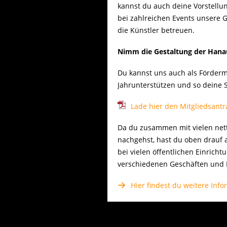
kannst du auch deine Vorstellun
bei zahlreichen Events unsere 
die Künstler betreuen.
Nimm die Gestaltung der Hanaue
Du kannst uns auch als Förderm
Jahrunterstützen und so deine 
Lade hier den Mitgliedsantra
Da du zusammen mit vielen net
nachgehst, hast du oben drauf 
bei vielen öffentlichen Einri
verschiedenen Geschäften und R
Hier findest du weitere Inf