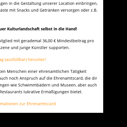
gen in die Gestaltung unserer Location einbringen,
Gäste mit Snacks und Getränken versorgen oder z.B.
r Kulturlandschaft selbst in die Hand!
itglied mit gerademal 36,00 € Mindestbeitrag pro
Szene und junge Künstler supporten.
g (ausfüllbar) herunter!
ten Menschen einer ehrenamtlichen Tätigkeit
auch noch Anspruch auf die Ehrenamtscard, die dir
chtungen wie Schwimmbädern und Museen, aber auch
estaurants lukrative Ermäßigungen bietet.
ormationen zur Ehrenamtscard