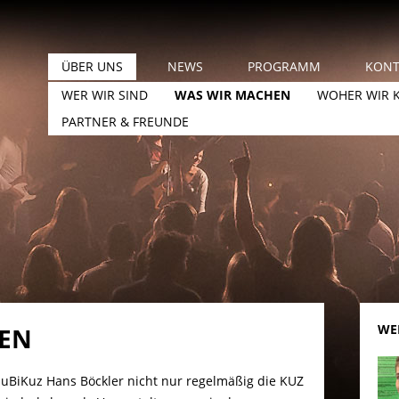
ÜBER UNS
NEWS
PROGRAMM
KONT
WER WIR SIND
WAS WIR MACHEN
WOHER WIR
PARTNER & FREUNDE
WER
EN
JuBiKuz Hans Böckler nicht nur regelmäßig die KUZ